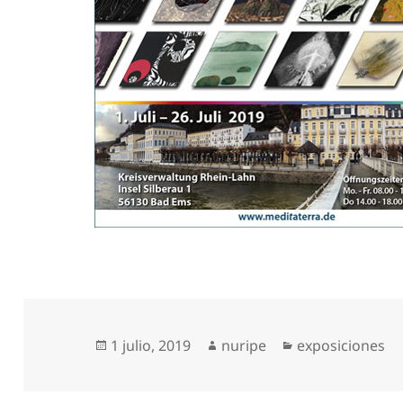
Publicado
Autor
Categorías
1 julio, 2019
nuripe
exposiciones
el