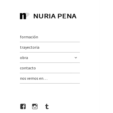
Nuria Pena, artista visual
Nuria Pena,
grabado. Artista
formación
visual
trayectoria
expande
obra
el
menú
contacto
inferior
nos vemos en…
Facebook
Instagram
tumblr