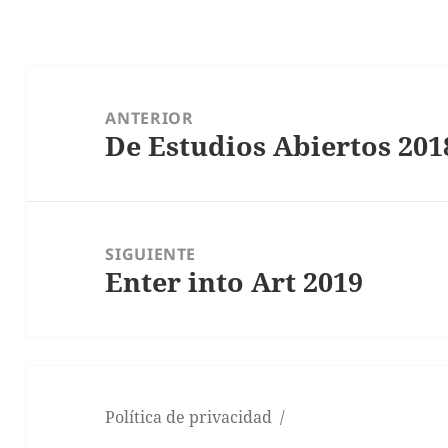
Navegación
de
ANTERIOR
entradas
De Estudios Abiertos 201
Entrada
anterior:
SIGUIENTE
Enter into Art 2019
Entrada
siguiente:
Política de privacidad