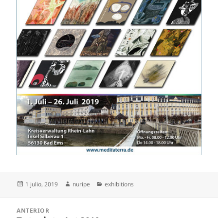
Publicado
Autor
Categorías
1 julio, 2019
nuripe
exhibitions
el
Navegación
ANTERIOR
de