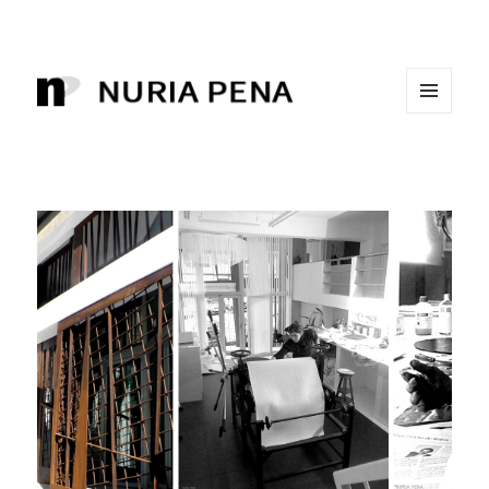
MENÚ
Nuria Pena, grabado. Artista
Y
WIDGETS
visual